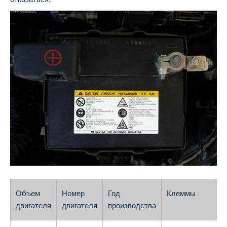
Объем
Номер
Год
Клеммы
П
двигателя
двигателя
производства