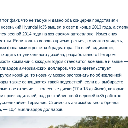
тот факт, что не так уж и давно оба концерна представили
новенький Hyundai ix35 вышел в свет в конце 2013 года, а слегк
лся весной 2014 года на женевском автосалоне. Изменения
метны. Если только хорошо присмотреться, то можно увидеть,
ими фонарями и решеткой радиатора. По всей видимости,
тходить от уникального дизайна, разработанного Петером
мость компании с каждым годом становится все выше и выше —
иллиардов американских долларов, что свидетельствует
ругом корейце, то новинку можно распознать по обновленной
фары также оснащаются такой подсветкой, если вы выбираете
метное отличие — колесные диски (17 и 18 дюймов), которые
 производителей, над рестайлинговой версией ix35 работал
Руссельхайме, Германия. Стоимость автомобильного бренда
а, — 10,4 миллиардов долларов.