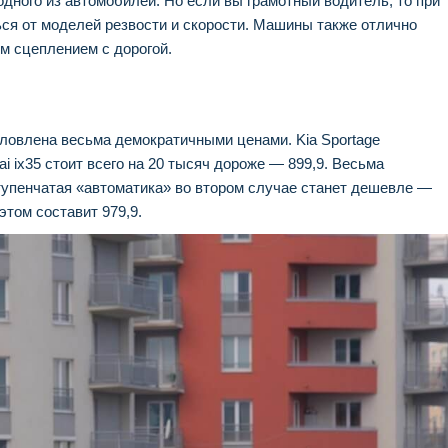
дного из автомобилей. Но если вы грамотный водитель, то при
ся от моделей резвости и скорости. Машины также отлично
м сцеплением с дорогой.
ловлена весьма демократичными ценами. Kia Sportage
i ix35 стоит всего на 20 тысяч дороже — 899,9. Весьма
ступенчатая «автоматика» во втором случае станет дешевле —
этом составит 979,9.