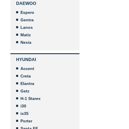
DAEWOO
Espero
Gentra
Lanos
Matiz
Nexia
HYUNDAI
Accent
Creta
Elantra
Getz
H-1 Starex
i30
ix35
Porter
Santa FE