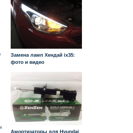
я
Замена ламп Хендай ix35:
фото и видео
я
Амортизаторы для Hyundai