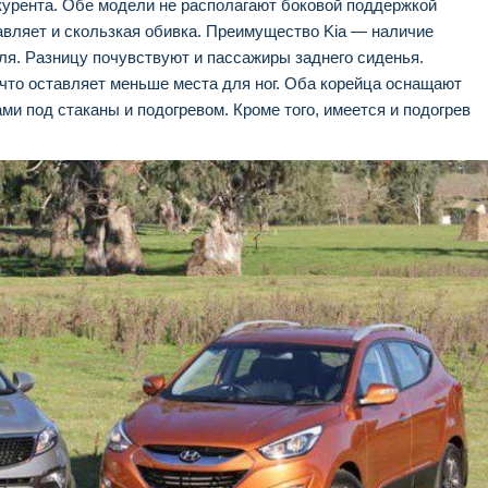
нкурента. Обе модели не располагают боковой поддержкой
авляет и скользкая обивка. Преимущество Kia — наличие
ля. Разницу почувствуют и пассажиры заднего сиденья.
 что оставляет меньше места для ног. Оба корейца оснащают
и под стаканы и подогревом. Кроме того, имеется и подогрев