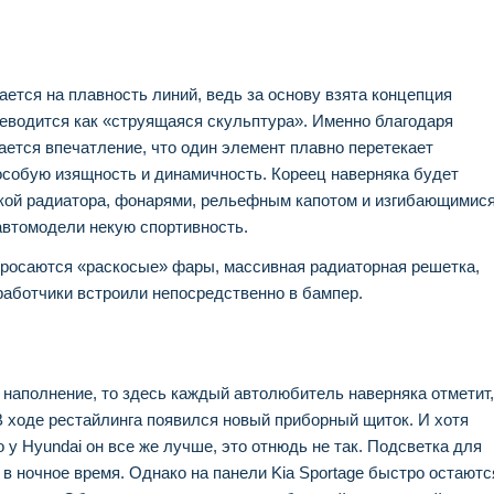
ается на плавность линий, ведь за основу взята концепция
ереводится как «струящаяся скульптура». Именно благодаря
ется впечатление, что один элемент плавно перетекает
 особую изящность и динамичность. Кореец наверняка будет
кой радиатора, фонарями, рельефным капотом и изгибающимис
автомодели некую спортивность.
а бросаются «раскосые» фары, массивная радиаторная решетка,
аботчики встроили непосредственно в бампер.
 наполнение, то здесь каждый автолюбитель наверняка отметит,
В ходе рестайлинга появился новый приборный щиток. И хотя
о у Hyundai он все же лучше, это отнюдь не так. Подсветка для
 в ночное время. Однако на панели Kia Sportage быстро остаютс