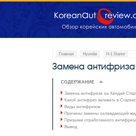
Главная
Hyundai
H-1 Starex
Замена антифриза
СОДЕРЖАНИЕ
Замена антифриза на Хендай Стар
Какой антифриз заливать в Старекс
Виды антифризов
Причины замены охлаждающей жи
Признаки отработанного антифриз
Вывод