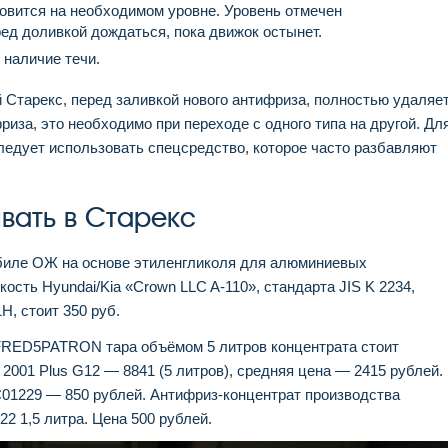
новится на необходимом уровне. Уровень отмечен
ед доливкой дождаться, пока движок остынет.
 наличие течи.
Старекс, перед заливкой нового антифриза, полностью удаляе
риза, это необходимо при переходе с одного типа на другой. Дл
едует использовать спецсредство, которое часто разбавляют
вать в Старекс
биле ОЖ на основе этиленгликоля для алюминиевых
сть Hyundai/Kia «Crown LLC A-110», стандарта JIS K 2234,
, стоит 350 руб.
AFRED5PATRON тара объёмом 5 литров концентрата стоит
FS 2001 Plus G12 — 8841 (5 литров), средняя цена — 2415 рублей.
C01229 — 850 рублей. Антифриз-концентрат производства
2 1,5 литра. Цена 500 рублей.