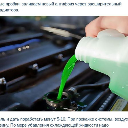
ные пробки, заливаем новый антифриз через расширительный
адиатора.
ль и дать поработать минут 5-10. При прокачке системы, возду
овину. По мере убавления охлаждающей жидкости надо