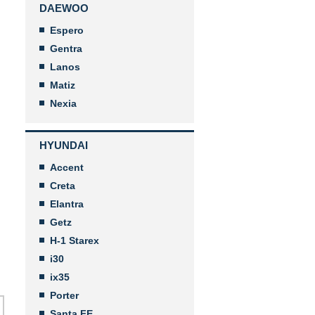
DAEWOO
Espero
Gentra
Lanos
Matiz
Nexia
HYUNDAI
Accent
Creta
Elantra
Getz
H-1 Starex
i30
ix35
Porter
Santa FE