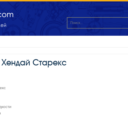
 Хендай Старекс
екс
дкости
а