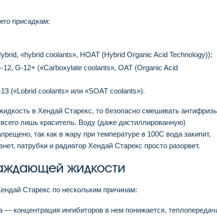
его присадкам:
rid, «hybrid coolants», HOAT (Hybrid Organic Acid Technology));
2, G-12+ («Carboxylate coolants», OAT (Organic Acid
3 («Lobrid coolants» или «SOAT coolants»).
идкость в Хендай Старекс, то безопасно смешивать антифриз
— всего лишь краситель. Воду (даже дистиллированную)
прещено, так как в жару при температуре в 100С вода закипит,
знет, патрубки и радиатор Хендай Старекс просто разорвет.
аждающей жидкости
ндай Старекс по нескольким причинам:
а — концентрация ингибиторов в нем понижается, теплопередач