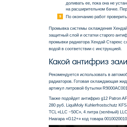
доливать ее, пока она не уста
на расширительном бачке. Пер
По окончанию работ проверить
Промывка системы охлаждения Хендай 
защитный слой и остатки старого антиф
промывки радиатора Хендай Старекс сл
водой в соответствии с инструкцией.
Какой антифриз зали
Рекомендуется использовать в автомо
радиаторов. Готовая охлаждающая жидко
артикул литровой бутылки R9000AC001H
Также подойдет антифриз g12 Patron 
280 руб. LiquiMoly Kuhlerfrostschutz K
TCL «LLC −50C», 4 литра (зелёный) LL
Ниагара «G12+» код товара 00100200102