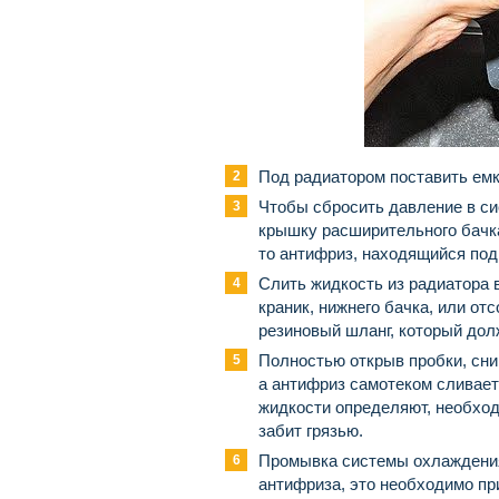
Под радиатором поставить емко
Чтобы сбросить давление в с
крышку расширительного бачка
то антифриз, находящийся под
Слить жидкость из радиатора 
краник, нижнего бачка, или от
резиновый шланг, который долж
Полностью открыв пробки, сни
а антифриз самотеком сливае
жидкости определяют, необход
забит грязью.
Промывка системы охлаждения
антифриза, это необходимо при