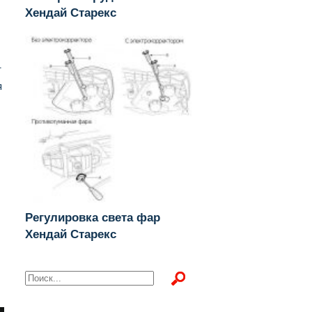
Хендай Старекс
т
я
Регулировка света фар
Хендай Старекс