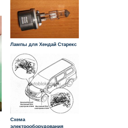
Лампы для Хендай Старекс
х
Схема
электрооборудования