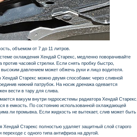
сть, объемом от 7 до 11 литров.
истеме охлаждения Хендай Старекс, медленно поворачивайте
 против часовой стрелки. Если снять пробку быстро,
 высоким давлением может обжечь руки и лицо водителя.
в Хендай Старекс можно двумя способами: через сливной
соединив нижний патрубок. На носик дренажа одевается
ен вести в тару для слива.
мается вакуум внутри гидросистемы радиатора Хендай Старекс
тся в емкость. По состоянию использованной охлаждающей
има ли промывка. Если жидкость не вытекает, слив может быть
 Хендай Старекс полностью удаляет защитный слой старого
 переходе с одного типа антифриза на другой.