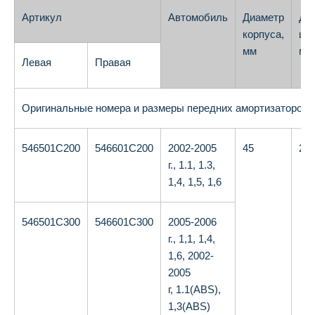
Артикул
Автомобиль
Диаметр
Ди
корпуса,
што
мм
мм
Левая
Правая
Оригинальные номера и размеры передних амортизаторов 
546501С200
546601С200
2002-2005
45
20
г., 1.1, 1.3,
1,4, 1,5, 1,6
546501С300
546601С300
2005-2006
г., 1,1, 1,4,
1,6, 2002-
2005
г, 1.1(ABS),
1,3(ABS)