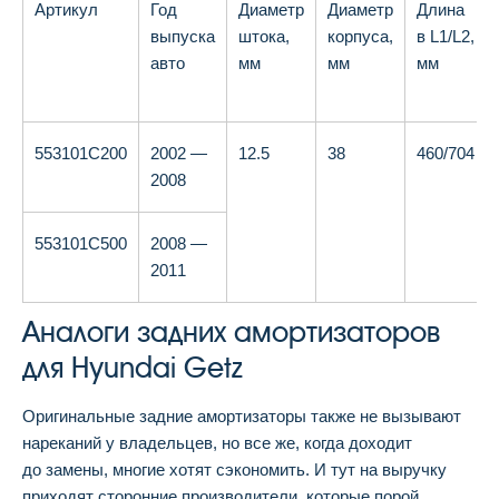
Артикул
Год
Диаметр
Диаметр
Длина
выпуска
штока,
корпуса,
в L1/L2,
авто
мм
мм
мм
553101C200
2002 —
12.5
38
460/704
2008
553101C500
2008 —
2011
Аналоги задних амортизаторов
для Hyundai Getz
Оригинальные задние амортизаторы также не вызывают
нареканий у владельцев, но все же, когда доходит
до замены, многие хотят сэкономить. И тут на выручку
приходят сторонние производители, которые порой