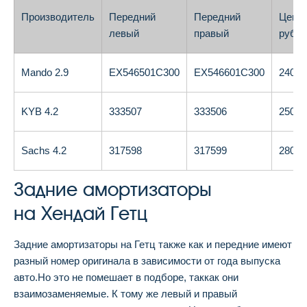
Производитель
Передний
Передний
Цена,
левый
правый
руб.
Mando 2.9
EX546501C300
EX546601C300
2400
KYB 4.2
333507
333506
2500
Sachs 4.2
317598
317599
2800
Задние амортизаторы
на Хендай Гетц
Задние амортизаторы на Гетц также как и передние имеют
разный номер оригинала в зависимости от года выпуска
авто.Но это не помешает в подборе, таккак они
взаимозаменяемые. К тому же левый и правый