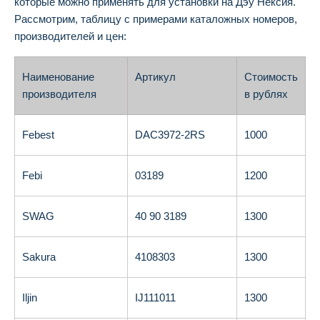
которые можно применять для установки на Дэу Нексия.
Рассмотрим, таблицу с примерами каталожных номеров,
производителей и цен:
Наименование
Артикул
Стоимость
производителя
в рублях
Febest
DAC3972-2RS
1000
Febi
03189
1200
SWAG
40 90 3189
1300
Sakura
4108303
1300
Iljin
IJ111011
1300