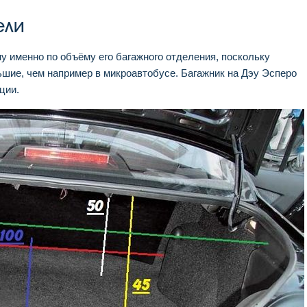
ели
 именно по объёму его багажного отделения, поскольку
ьшие, чем например в микроавтобусе. Багажник на Дэу Эсперо
ции.