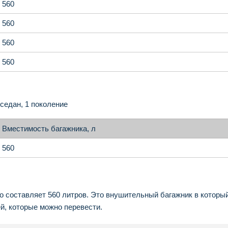
560
560
560
560
седан, 1 поколение
Вместимость багажника, л
560
 составляет 560 литров. Это внушительный багажник в которы
й, которые можно перевести.