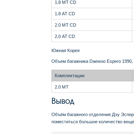
1.8 MT CD
1.8 AT CD
2.0 MT CD
2.0 AT CD
Южная Корея
Объем багажника Daewoo Espero 1990, 
Комплектации
2.0 MT
Вывод
Объём багажного отделения Дэу Эсперо
поместиться большое количество веще