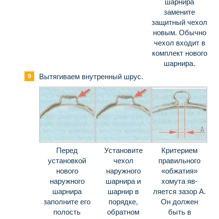
шарнира
замените
защитный чехол
новым. Обычно
чехол входит в
ком­плект нового
шарнира.
Вытягиваем внутренный шрус.
Перед
Установите
Критерием
установкой
чехол
правильного
нового
наружного
«обжатия»
наружного
шарнира и
хомута яв­
шарнира
шарнир в
ляется зазор А.
заполните его
порядке,
Он должен
полость
обратном
быть в