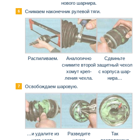
нового шарнира.
Снимаем наконечник рулевой тяги.
Распиливаем.
Аналогично
Сдвиньте
снимите второй
защитный чехол
хомут креп­
с корпуса шар­
ления чехла.
нира…
Освобождаем шаровую.
…и удалите из
Разведите
Так