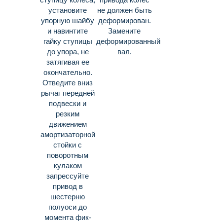
установите
не должен быть
упорную шайбу
дефор­мирован.
и навинтите
Замените
гайку ступицы
деформированный
до упора, не
вал.
затя­гивая ее
окончательно.
Отведите вниз
рычаг передней
подвес­ки и
резким
движением
амортизаторной
стойки с
поворотным
кулаком
запрессуйте
привод в
шестерню
полуоси до
момента фик­