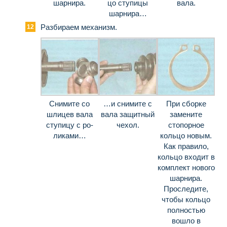
шарнира.
цо ступицы
вала.
шарнира…
Разбираем механизм.
Снимите со
…и снимите с
При сборке
шлицев вала
вала защитный
замените
ступицу с ро­
чехол.
стопорное
ликами…
кольцо но­вым.
Как правило,
кольцо входит в
комплект нового
шарнира.
Проследите,
чтобы кольцо
полностью
вошло в