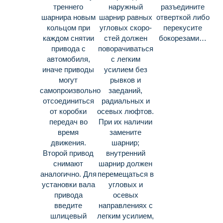
треннего
наружный
разъедините
шарнира новым
шарнир равных
отверткой либо
кольцом при
угловых скоро­
перекусите
каж­дом снятии
стей должен
бокорезами…
привода с
поворачиваться
автомобиля,
с легким
иначе при­воды
усилием без
могут
рывков и
самопроизвольно
заеданий,
отсоединиться
радиальных и
от коробки
осевых люфтов.
передач во
При их наличии
время
замените
движения.
шарнир;
Второй привод
внутренний
снимают
шарнир должен
аналогично. Для
перемещать­ся в
установки вала
угловых и
привода
осевых
введите
направлениях с
шлицевый
легким усилием,