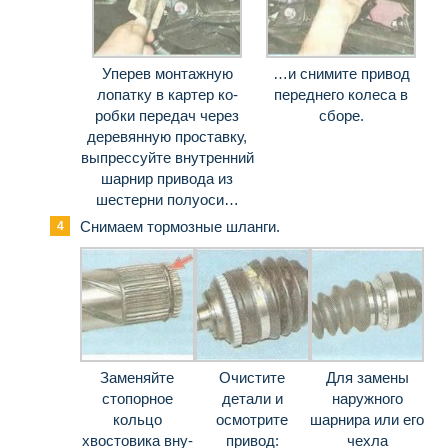
Уперев монтажную
…и снимите привод
лопатку в картер ко­
переднего колеса в
робки передач через
сборе.
деревянную проставку,
выпрессуйте внутренний
шарнир привода из
шестерни полуоси…
Снимаем тормозные шланги.
Заменяйте
Очистите
Для замены
стопорное
детали и
наружного
кольцо
осмотрите
шарнира или его
хвостовика вну­
привод:
чехла