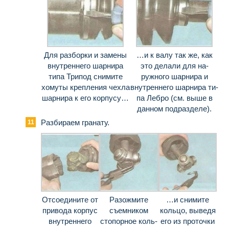
Для разборки и замены
…и к валу так же, как
внутреннего шарнира
это делали для на­
типа Трипод снимите
ружного шарнира и
хомуты крепления чехла
внутреннего шарнира ти­
шарнира к его корпусу…
па Лебро (см. выше в
данном подразделе).
Разбираем гранату.
Отсоедините от
Разожмите
…и снимите
привода корпус
съемником
кольцо, выведя
внут­реннего
стопорное коль­
его из про­точки