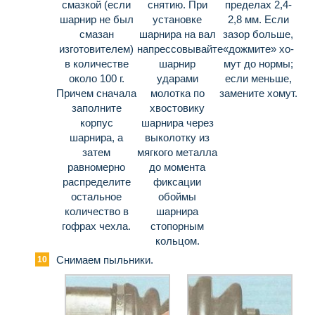
смазкой (если
снятию. При
пределах 2,4-
шарнир не был
установке
2,8 мм. Если
смазан
шарнира на вал
зазор больше,
изготовителем)
напрессовывайте
«дожмите» хо­
в коли­честве
шарнир
мут до нормы;
около 100 г.
ударами
если меньше,
Причем сначала
молотка по
замените хомут.
заполните
хвостовику
корпус
шар­нира через
шарнира, а
выколотку из
затем
мягкого металла
равномерно
до момента
распре­делите
фиксации
остальное
обоймы
количество в
шарнира
гофрах чехла.
стопор­ным
кольцом.
Снимаем пыльники.