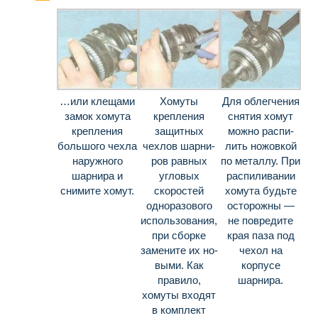
…или клещами
Хомуты
Для облегчения
замок хомута
крепления
снятия хомут
крепления
защитных
можно распи­
большого чехла
чехлов шарни­
лить ножовкой
наружного
ров равных
по металлу. При
шарнира и
угловых
распилива­нии
сними­те хомут.
скоростей
хомута будьте
одноразового
осторожны —
использования,
не повредите
при сборке
края паза под
замените их но­
чехол на
выми. Как
корпусе
правило,
шарнира.
хомуты входят
в ком­плект