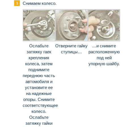
Снимаем колесо.
Ослабьте
Отверните гайку
…и снимите
затяжку гаек
ступицы…
расположенную
крепления
под ней
колеса, затем
упорную шайбу.
поднимите
переднюю часть
автомоби­ля и
установите ее
на надежные
опоры. Сни­мите
соответствующее
колесо.
Ослабьте
затяжку гайки