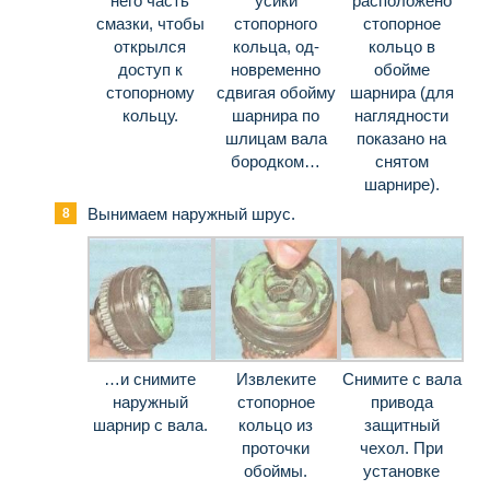
него часть
усики
расположено
смазки, чтобы
стопорного
стопорное
открылся
кольца, од­
кольцо в
доступ к
новременно
обойме
стопорному
сдвигая обойму
шарнира (для
кольцу.
шарнира по
наглядности
шлицам вала
показано на
бородком…
сня­том
шарнире).
Вынимаем наружный шрус.
…и снимите
Извлеките
Снимите с вала
наружный
стопорное
привода
шарнир с вала.
кольцо из
защитный
проточ­ки
чехол. При
обоймы.
установке