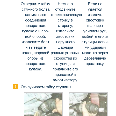
Отверните гайку
Немного
Если не
стяжного болта
отодвиньте
удается
клеммового
телескопическую
извлечь
соединения
стойку в
хвостовик
поворотного
сторону,
шарнира
кулака с шаро­
извлеките
усилием рук,
вой опорой,
хвостовик
выбейте его из
извлеките болт
наруж­ного
ступицы легки­
и выведите
шарнира
ми ударами
палец шаровой
равных угловых
молотка через
опоры из
скоростей из
деревянную
поворотного
ступицы и
проставку.
кулака.
привяжите его
проволкой к
амор­тизатору.
Откручиваем гайку ступицы.