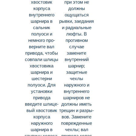
хвостовик
при этом не
корпуса
должны
внутреннего
ощущаться
шарнира в
рыв­ки, заедания
сальник
и радиальные
полуоси и
люфты. В
немного про­
против­ном
верните вал
случае
привода, чтобы
замените
совпали шлицы
внутренний
хвостовика
шарнир;
шарнира и
защитные
шестерни
чехлы
полуоси. Для
наружного и
установки
внутреннего
привода
шарниров не
введите шлице­
должны иметь
вый хвостовик
трещин и разры­
корпуса
вов. Замените
наружного
поврежденные
шарнира в
чехлы; вал
ступицу колеса,
привода колес