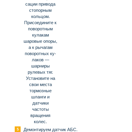
сации привода
стопорным
кольцом.
Присоедините к
поворотным
кулакам
шаровые опоры,
а к рычагам
поворотных ку­
лаков —
шарниры
рулевых тяг.
Установите на
свои места
тормозные
шланги и
датчики
частоты
вращения
колес.
Демонтируем датчик АБС.