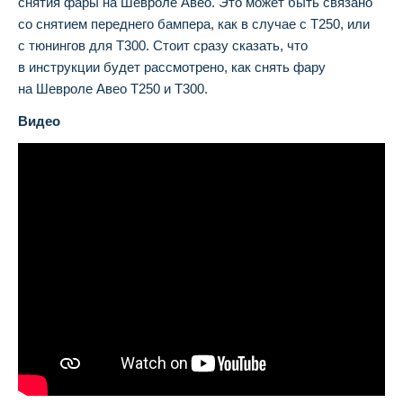
снятия фары на Шевроле Авео. Это может быть связано
со снятием переднего бампера, как в случае с Т250, или
с тюнингов для Т300. Стоит сразу сказать, что
в инструкции будет рассмотрено, как снять фару
на Шевроле Авео Т250 и Т300.
Видео